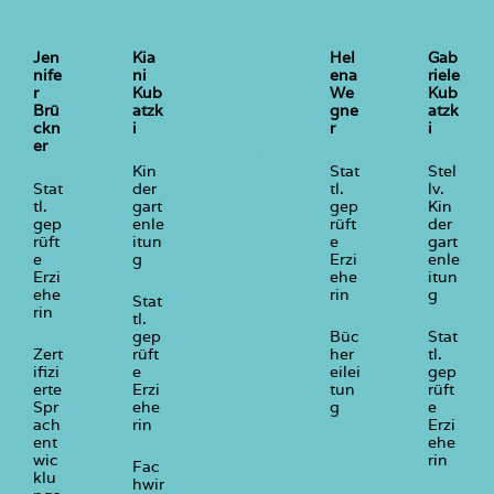
Jen
Kia
Luis
Hel
Gab
nife
ni
a
ena
riele
r
Kub
Beh
We
Kub
Brü
atzk
rens
gne
atzk
ckn
i
r
i
er
Sozi
Kin
alpä
Stat
Stel
Stat
der
dag
tl.
lv.
tl.
gart
ogis
gep
Kin
gep
enle
che
rüft
der
rüft
itun
Assi
e
gart
e
g
sten
Erzi
enle
Erzi
tin
ehe
itun
ehe
rin
g
Stat
rin
tl.
Kin
gep
dhe
Büc
Stat
Zert
rüft
itsp
her
tl.
ifizi
e
äda
eilei
gep
erte
Erzi
gog
tun
rüft
Spr
ehe
in
g
e
ach
rin
Erzi
ent
ehe
wic
rin
Fac
klu
hwir