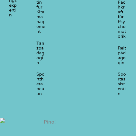
ngs
tin
Fac
exp
für
hkr
erti
Kita
aft
n
ma
für
nag
Psy
eme
cho
nt
mot
orik
Tan
zpä
Reit
dag
päd
ogi
ago
n
gin
Spo
Spo
rtth
rtas
era
sist
peu
enti
tin
n