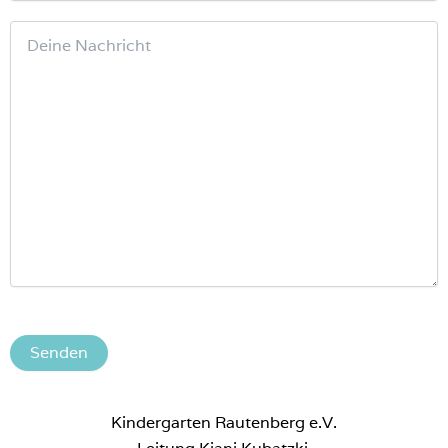
B
i
t
t
Kindergarten Rautenberg e.V.
e