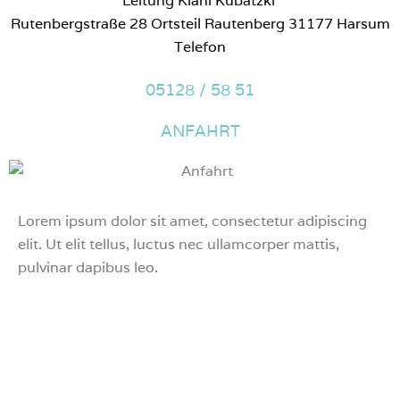
Leitung Kiani Kubatzki
l
Rutenbergstraße 28 Ortsteil Rautenberg 31177 Harsum
a
Telefon
s
s
05128 / 58 51
e
d
ANFAHRT
i
e
s
e
Lorem ipsum dolor sit amet, consectetur adipiscing
s
elit. Ut elit tellus, luctus nec ullamcorper mattis,
F
pulvinar dapibus leo.
e
l
d
l
e